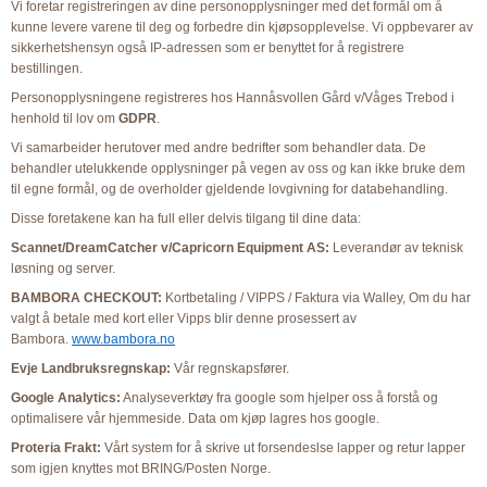
Vi foretar registreringen av dine personopplysninger med det formål om å
kunne levere varene til deg og forbedre din kjøpsopplevelse. Vi oppbevarer av
sikkerhetshensyn også IP-adressen som er benyttet for å registrere
bestillingen.
Personopplysningene registreres hos Hannåsvollen Gård v/Våges Trebod i
henhold til lov om
GDPR
.
Vi samarbeider herutover med andre bedrifter som behandler data. De
behandler utelukkende opplysninger på vegen av oss og kan ikke bruke dem
til egne formål, og de overholder gjeldende lovgivning for databehandling.
Disse foretakene kan ha full eller delvis tilgang til dine data:
Scannet/DreamCatcher v/Capricorn Equipment AS:
Leverandør av teknisk
løsning og server.
BAMBORA CHECKOUT:
Kortbetaling / VIPPS / Faktura via Walley, Om du har
valgt å betale med kort eller Vipps blir denne prosessert av
Bambora.
www.bambora.no
Evje Landbruksregnskap
:
Vår regnskapsfører.
Google Analytics:
Analyseverktøy fra google som hjelper oss å forstå og
optimalisere vår hjemmeside. Data om kjøp lagres hos google.
Proteria Frakt:
Vårt system for å skrive ut forsendeslse lapper og retur lapper
som igjen knyttes mot BRING/Posten Norge.