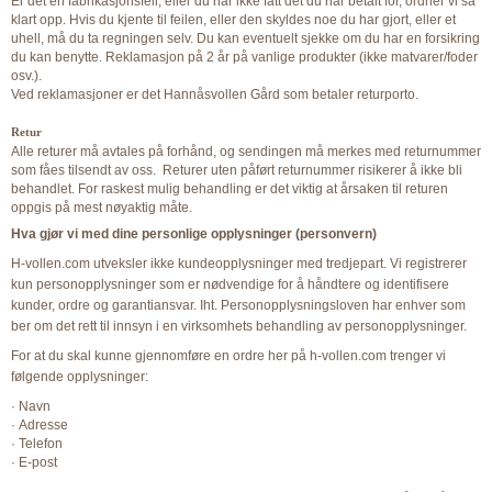
Er det en fabrikasjonsfeil, eller du har ikke fått det du har betalt for, ordner vi så
klart opp. Hvis du kjente til feilen, eller den skyldes noe du har gjort, eller et
uhell, må du ta regningen selv. Du kan eventuelt sjekke om du har en forsikring
du kan benytte. Reklamasjon på 2 år på vanlige produkter (ikke matvarer/foder
osv.).
Ved reklamasjoner er det Hannåsvollen Gård som betaler returporto.
Retur
Alle returer må avtales på forhånd, og sendingen må merkes med returnummer
som fåes tilsendt av oss. Returer uten påført returnummer risikerer å ikke bli
behandlet. For raskest mulig behandling er det viktig at årsaken til returen
oppgis på mest nøyaktig måte.
Hva gjør vi med dine personlige opplysninger (personvern)
H-vollen.com utveksler ikke kundeopplysninger med tredjepart. Vi registrerer
kun personopplysninger som er nødvendige for å håndtere og identifisere
kunder, ordre og garantiansvar. Iht. Personopplysningsloven har enhver som
ber om det rett til innsyn i en virksomhets behandling av personopplysninger.
For at du skal kunne gjennomføre en ordre her på h-vollen.com trenger vi
følgende opplysninger:
· Navn
· Adresse
· Telefon
· E-post