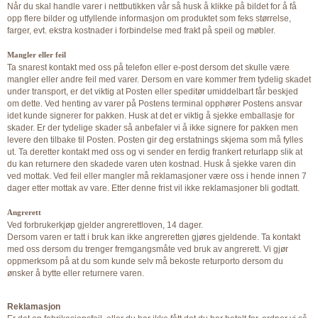
Når du skal handle varer i nettbutikken vår så husk å klikke på bildet for å få
opp flere bilder og utfyllende informasjon om produktet som feks størrelse,
farger, evt. ekstra kostnader i forbindelse med frakt på speil og møbler.
Mangler eller feil
Ta snarest kontakt med oss på telefon eller e-post dersom det skulle være
mangler eller andre feil med varer. Dersom en vare kommer frem tydelig skadet
under transport, er det viktig at Posten eller speditør umiddelbart får beskjed
om dette. Ved henting av varer på Postens terminal opphører Postens ansvar
idet kunde signerer for pakken. Husk at det er viktig å sjekke emballasje for
skader. Er der tydelige skader så anbefaler vi å ikke signere for pakken men
levere den tilbake til Posten. Posten gir deg erstatnings skjema som må fylles
ut. Ta deretter kontakt med oss og vi sender en ferdig frankert returlapp slik at
du kan returnere den skadede varen uten kostnad. Husk å sjekke varen din
ved mottak. Ved feil eller mangler må reklamasjoner være oss i hende innen 7
dager etter mottak av vare. Etter denne frist vil ikke reklamasjoner bli godtatt.
Angrerett
Ved forbrukerkjøp gjelder angrerettloven, 14 dager
.
Dersom varen er tatt i bruk kan ikke angreretten gjøres gjeldende. Ta kontakt
med oss dersom du trenger fremgangsmåte ved bruk av angrerett. Vi gjør
oppmerksom på at du som kunde selv må bekoste returporto dersom du
ønsker å bytte eller returnere varen.
Reklamasjon