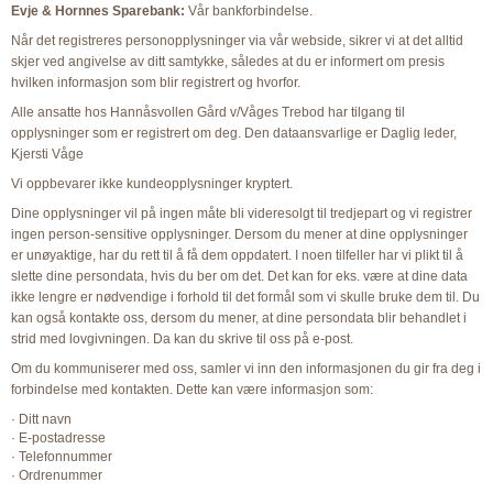
E
vje & Hornnes Sparebank:
Vår bankforbindelse.
Når det registreres personopplysninger via vår webside, sikrer vi at det alltid
skjer ved angivelse av ditt samtykke, således at du er informert om presis
hvilken informasjon som blir registrert og hvorfor.
Alle ansatte hos Hannåsvollen Gård v/Våges Trebod har tilgang til
opplysninger som er registrert om deg. Den dataansvarlige er Daglig leder,
Kjersti Våge
Vi oppbevarer ikke kundeopplysninger kryptert.
Dine opplysninger vil på ingen måte bli videresolgt til tredjepart og vi registrer
ingen person-sensitive opplysninger. Dersom du mener at dine opplysninger
er unøyaktige, har du rett til å få dem oppdatert. I noen tilfeller har vi plikt til å
slette dine persondata, hvis du ber om det. Det kan for eks. være at dine data
ikke lengre er nødvendige i forhold til det formål som vi skulle bruke dem til. Du
kan også kontakte oss, dersom du mener, at dine persondata blir behandlet i
strid med lovgivningen. Da kan du skrive til oss på e-post.
Om du kommuniserer med oss, samler vi inn den informasjonen du gir fra deg i
forbindelse med kontakten. Dette kan være informasjon som:
· Ditt navn
· E-postadresse
· Telefonnummer
· Ordrenummer