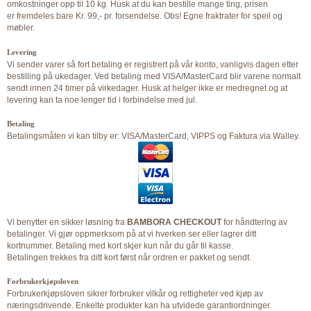
omkostninger opp til 10 kg. Husk at du kan bestille mange ting, prisen
er fremdeles bare Kr. 99,- pr. forsendelse. Obs! Egne fraktrater for speil og
møbler.
Levering
Vi sender varer så fort betaling er registrert på vår konto, vanligvis dagen etter
bestilling på ukedager. Ved betaling med VISA/MasterCard blir varene normalt
sendt innen 24 timer på virkedager. Husk at helger ikke er medregnet og at
levering kan ta noe lenger tid i forbindelse med jul.
Betaling
Betalingsmåten vi kan tilby er: VISA/MasterCard, VIPPS og Faktura via Walley.
Vi benytter en sikker løsning fra
BAMBORA CHECKOUT
for håndtering av
betalinger. Vi gjør oppmerksom på at vi hverken ser eller lagrer ditt
kortnummer. Betaling med kort skjer kun når du går til kasse.
Betalingen trekkes fra ditt kort først når ordren er pakket og sendt.
Forbrukerkjøpsloven
Forbrukerkjøpsloven sikrer forbruker vilkår og rettigheter ved kjøp av
næringsdrivende. Enkelte produkter kan ha utvidede garantiordninger.