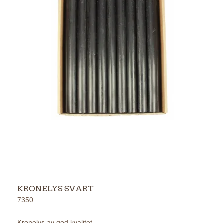
KRONELYS SVART
7350
Kronelys av god kvalitet,