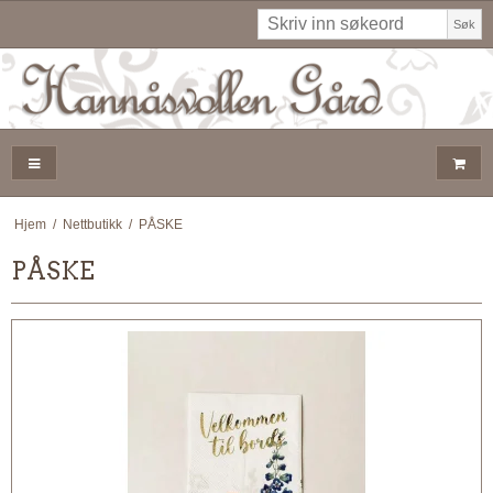
Søk
Hjem
/
Nettbutikk
/
PÅSKE
PÅSKE