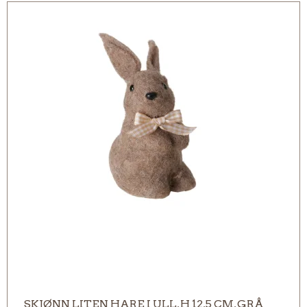
SKJØNN LITEN HARE I ULL, H 12,5 CM, GRÅ