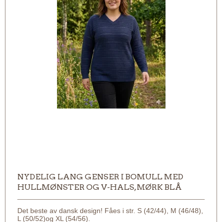
NYDELIG LANG GENSER I BOMULL MED
HULLMØNSTER OG V-HALS, MØRK BLÅ
Det beste av dansk design! Fåes i str. S (42/44), M (46/48),
L (50/52)og XL (54/56).