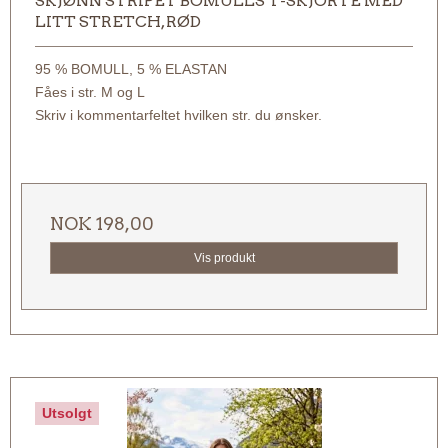
SKJØNN STRIPET BOMULLS T-SKJORTE MED
LITT STRETCH, RØD
95 % BOMULL, 5 % ELASTAN
Fåes i str. M og L
Skriv i kommentarfeltet hvilken str. du ønsker.
NOK 198,00
Vis produkt
Utsolgt